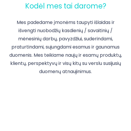
Kodėl mes tai darome?
Mes padedame įmonėms taupyti išlaidas ir
išvengti nuobodžių kasdienių / savaitinių /
mėnesinių darbų, pavyzdžiui, suderindami,
praturtindami, sujungdami esamus ir gaunamus
duomenis. Mes teikiame naujų ir esamų produktų,
klientų, perspektyvų ir visų kitų su verslu susijusių
duomenų atnaujinimus.
Turite klausimų?