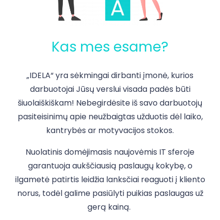
Kas mes esame?
„IDELA“ yra sėkmingai dirbanti įmonė, kurios
darbuotojai Jūsų verslui visada padės būti
šiuolaiškiškam! Nebegirdėsite iš savo darbuotojų
pasiteisinimų apie neužbaigtas užduotis dėl laiko,
kantrybės ar motyvacijos stokos.
Nuolatinis domėjimasis naujovėmis IT sferoje
garantuoja aukščiausią paslaugų kokybę, o
ilgametė patirtis leidžia lanksčiai reaguoti į kliento
norus, todėl galime pasiūlyti puikias paslaugas už
gerą kainą.