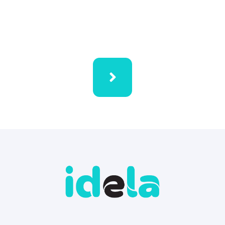
Norėdami gauti daugiau informacijos apie mūsų
paslaugas, kainas, kitus pasiūlymus užpildykite
formą.