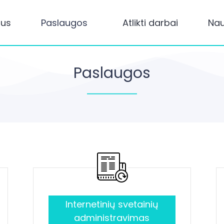
mus
Paslaugos
Atlikti darbai
Na
Paslaugos
Internetinių svetainių
administravimas