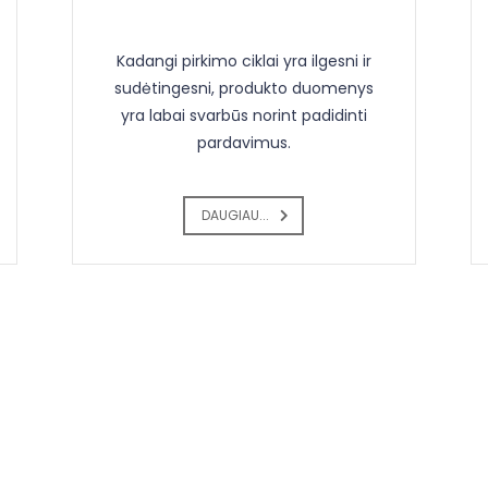
Kadangi pirkimo ciklai yra ilgesni ir
sudėtingesni, produkto duomenys
yra labai svarbūs norint padidinti
pardavimus.
DAUGIAU...
os apie mūsų paslaugas,
formą.