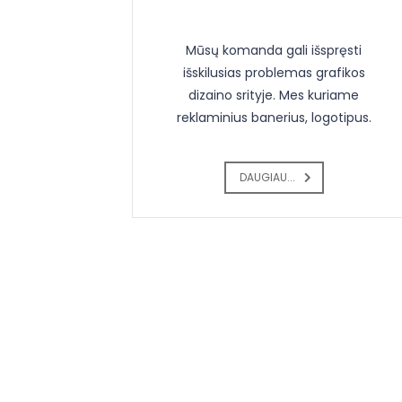
Mūsų komanda gali išspręsti
išskilusias problemas grafikos
dizaino srityje. Mes kuriame
reklaminius banerius, logotipus.
DAUGIAU...
Turite klausimų?
Norėdami gauti daugiau informacij
kainas, kitus pasiūlymus užpildykite 