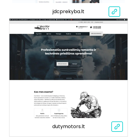
jdcprekyba.lt
dutymotors.lt