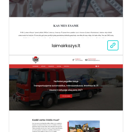
laimairkazys.lt